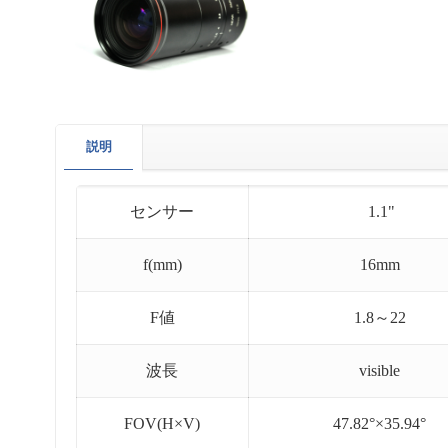
説明
センサー
1.1"
f(mm)
16mm
F値
1.8～22
波長
visible
FOV(H×V)
47.82°×35.94°