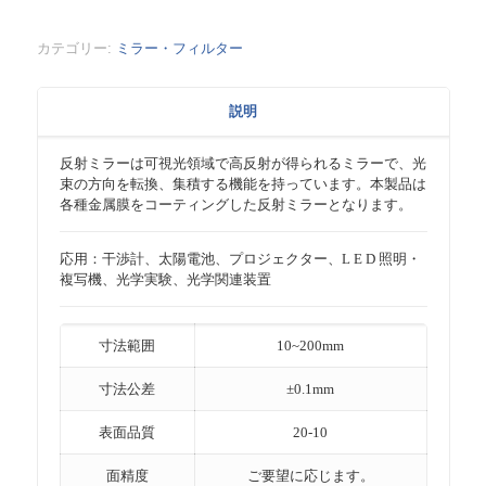
カテゴリー:
ミラー・フィルター
説明
反射ミラーは可視光領域で高反射が得られるミラーで、光
束の方向を転換、集積する機能を持っています。本製品は
各種金属膜をコーティングした反射ミラーとなります。
応用：干渉計、太陽電池、プロジェクター、L E D 照明・
複写機、光学実験、光学関連装置
寸法範囲
10~200mm
寸法公差
±0.1mm
表面品質
20-10
面精度
ご要望に応じます。