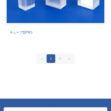
キューブ型PBS
«
1
2
»