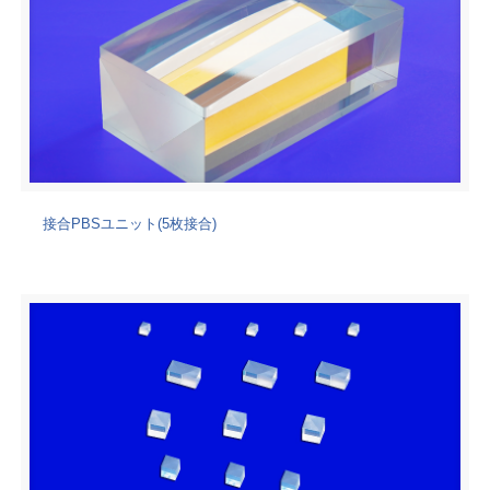
接合PBSユニット(5枚接合)